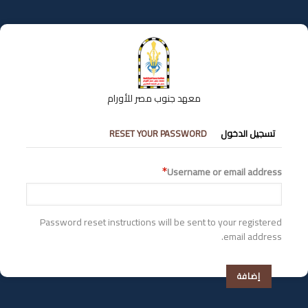
تجاوز
إلى
المحتوى
الرئيسي
معهد جنوب مصر للأورام
التبويبات
تسجيل الدخول
RESET YOUR PASSWORD
الأساسية
Username or email address
Password reset instructions will be sent to your registered
email address.