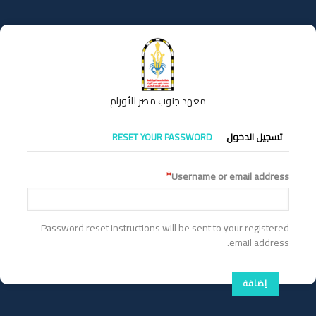
تجاوز
إلى
المحتوى
الرئيسي
معهد جنوب مصر للأورام
التبويبات
تسجيل الدخول
RESET YOUR PASSWORD
الأساسية
Username or email address
Password reset instructions will be sent to your registered
email address.