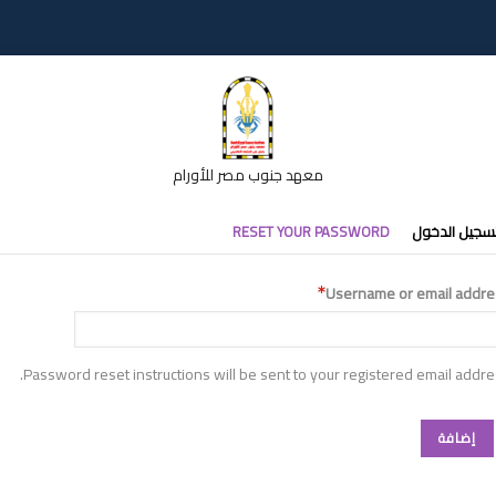
معهد جنوب مصر للأورام
تبويبات
سجيل الدخول
RESET YOUR PASSWORD
أساسية
Username or email addre
Password reset instructions will be sent to your registered email addre