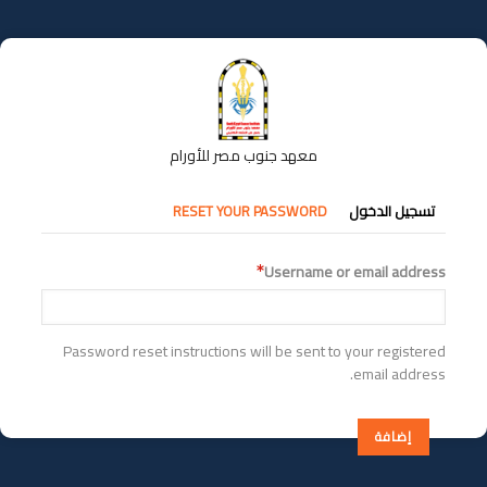
تجاوز
إلى
المحتوى
الرئيسي
معهد جنوب مصر للأورام
التبويبات
تسجيل الدخول
RESET YOUR PASSWORD
الأساسية
Username or email address
Password reset instructions will be sent to your registered
email address.