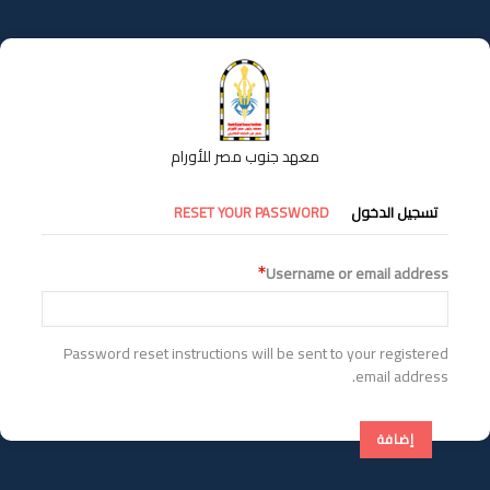
تجاوز
إلى
المحتوى
الرئيسي
معهد جنوب مصر للأورام
التبويبات
تسجيل الدخول
RESET YOUR PASSWORD
الأساسية
Username or email address
Password reset instructions will be sent to your registered
email address.