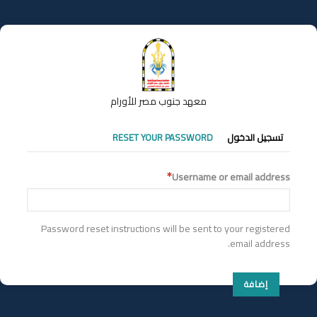
تجاوز
إلى
المحتوى
الرئيسي
معهد جنوب مصر للأورام
التبويبات
تسجيل الدخول
RESET YOUR PASSWORD
الأساسية
Username or email address
Password reset instructions will be sent to your registered
email address.