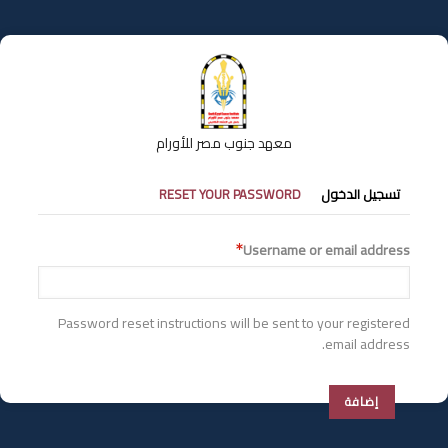
تجاوز
إلى
المحتوى
الرئيسي
معهد جنوب مصر للأورام
التبويبات
تسجيل الدخول
RESET YOUR PASSWORD
الأساسية
Username or email address
Password reset instructions will be sent to your registered
email address.