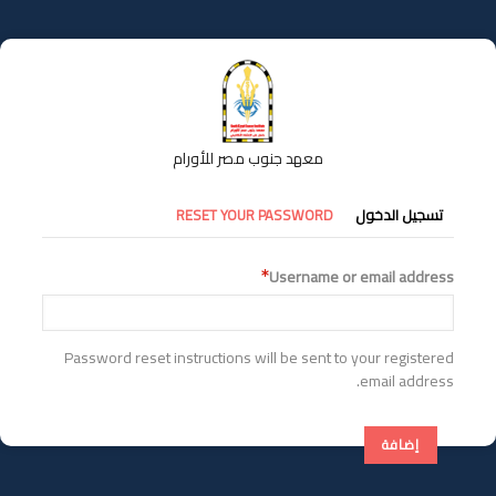
تجاوز
إلى
المحتوى
الرئيسي
معهد جنوب مصر للأورام
التبويبات
تسجيل الدخول
RESET YOUR PASSWORD
الأساسية
Username or email address
Password reset instructions will be sent to your registered
email address.