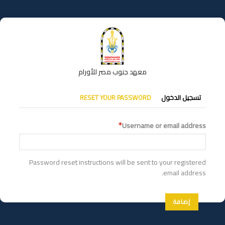
تجاوز
إلى
المحتوى
الرئيسي
معهد جنوب مصر للأورام
التبويبات
تسجيل الدخول
RESET YOUR PASSWORD
الأساسية
Username or email address
Password reset instructions will be sent to your registered
email address.