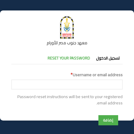
تجاوز
إلى
المحتوى
الرئيسي
معهد جنوب مصر للأورام
التبويبات
تسجيل الدخول
RESET YOUR PASSWORD
الأساسية
Username or email address
Password reset instructions will be sent to your registered
email address.