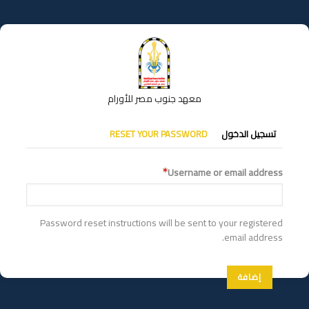
تجاوز
إلى
المحتوى
الرئيسي
معهد جنوب مصر للأورام
التبويبات
تسجيل الدخول
RESET YOUR PASSWORD
الأساسية
Username or email address
Password reset instructions will be sent to your registered
email address.