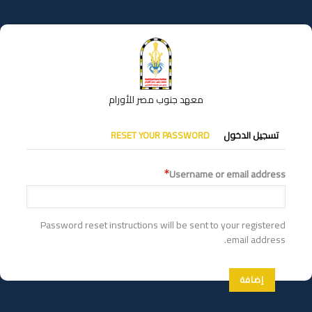
تجاوز
إلى
المحتوى
الرئيسي
معهد جنوب مصر للأورام
التبويبات
تسجيل الدخول
RESET YOUR PASSWORD
الأساسية
Username or email address
Password reset instructions will be sent to your registered
email address.