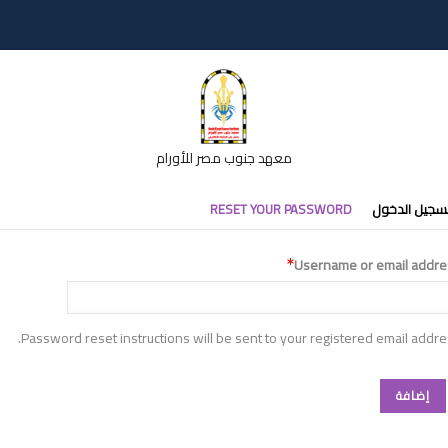
معهد جنوب مصر للأورام
تبويبات
سجيل الدخول
RESET YOUR PASSWORD
أساسية
Username or email addre
Password reset instructions will be sent to your registered email addre