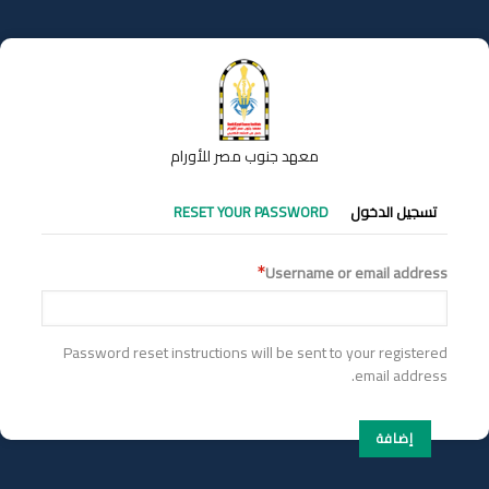
تجاوز
إلى
المحتوى
الرئيسي
معهد جنوب مصر للأورام
التبويبات
تسجيل الدخول
RESET YOUR PASSWORD
الأساسية
Username or email address
Password reset instructions will be sent to your registered
email address.