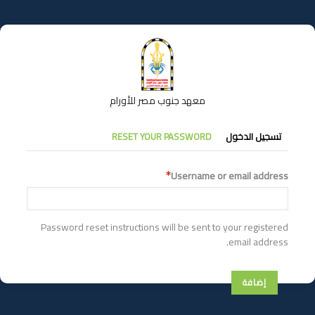
تجاوز
إلى
المحتوى
الرئيسي
معهد جنوب مصر للأورام
التبويبات
تسجيل الدخول
RESET YOUR PASSWORD
الأساسية
Username or email address
Password reset instructions will be sent to your registered
email address.