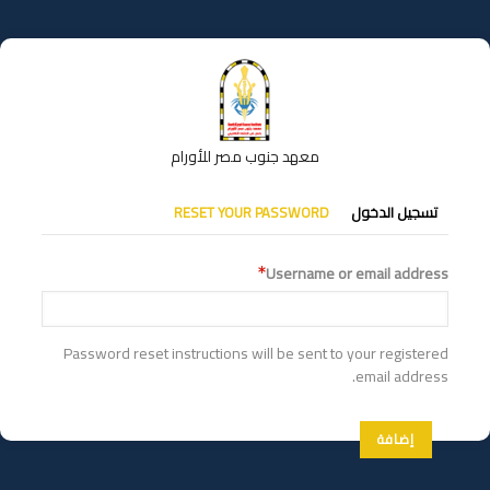
تجاوز
إلى
المحتوى
الرئيسي
معهد جنوب مصر للأورام
التبويبات
تسجيل الدخول
RESET YOUR PASSWORD
الأساسية
Username or email address
Password reset instructions will be sent to your registered
email address.