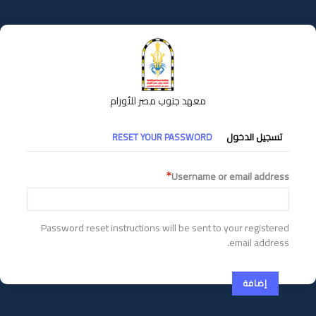
تجاوز
إلى
المحتوى
الرئيسي
معهد جنوب مصر للأورام
التبويبات
تسجيل الدخول
RESET YOUR PASSWORD
الأساسية
Username or email address
Password reset instructions will be sent to your registered
email address.