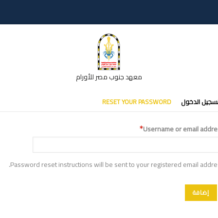
معهد جنوب مصر للأورام
تبويبات
سجيل الدخول
RESET YOUR PASSWORD
أساسية
Username or email addre
Password reset instructions will be sent to your registered email addre