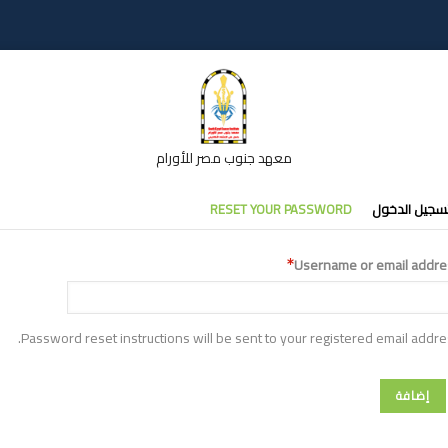
معهد جنوب مصر للأورام
تبويبات
سجيل الدخول
RESET YOUR PASSWORD
أساسية
Username or email addre
Password reset instructions will be sent to your registered email addre