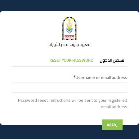
تجاوز
إلى
المحتوى
الرئيسي
معهد جنوب مصر للأورام
التبويبات
تسجيل الدخول
RESET YOUR PASSWORD
الأساسية
Username or email address
Password reset instructions will be sent to your registered
email address.