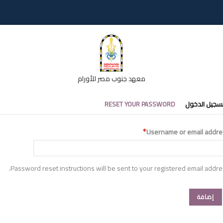
معهد جنوب مصر للأورام
تبويبات
سجيل الدخول
RESET YOUR PASSWORD
أساسية
Username or email addre
Password reset instructions will be sent to your registered email addre