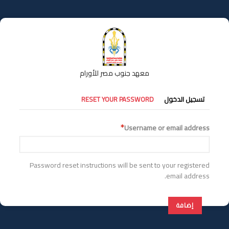
تجاوز
إلى
المحتوى
الرئيسي
معهد جنوب مصر للأورام
التبويبات
تسجيل الدخول
RESET YOUR PASSWORD
الأساسية
Username or email address
Password reset instructions will be sent to your registered
email address.