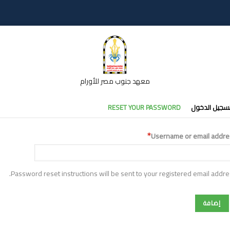
معهد جنوب مصر للأورام
تبويبات
سجيل الدخول
RESET YOUR PASSWORD
أساسية
Username or email addre
Password reset instructions will be sent to your registered email addre