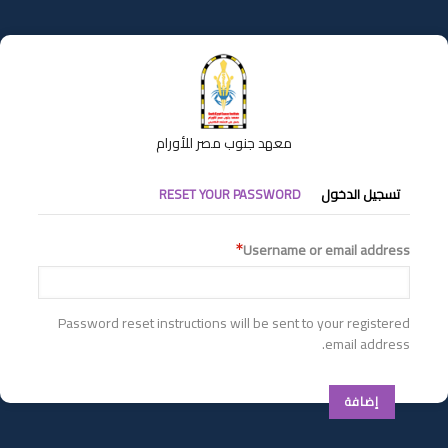
تجاوز
إلى
المحتوى
الرئيسي
معهد جنوب مصر للأورام
التبويبات
تسجيل الدخول
RESET YOUR PASSWORD
الأساسية
Username or email address
Password reset instructions will be sent to your registered
email address.