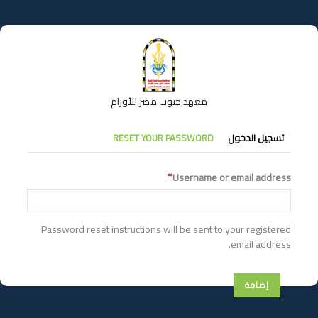
تجاوز
إلى
المحتوى
الرئيسي
معهد جنوب مصر للأورام
التبويبات
تسجيل الدخول
RESET YOUR PASSWORD
الأساسية
Username or email address
Password reset instructions will be sent to your registered
email address.