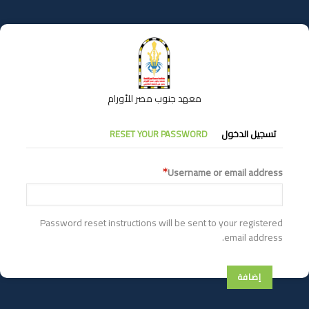
تجاوز
إلى
المحتوى
الرئيسي
معهد جنوب مصر للأورام
التبويبات
تسجيل الدخول
RESET YOUR PASSWORD
الأساسية
Username or email address
Password reset instructions will be sent to your registered
email address.