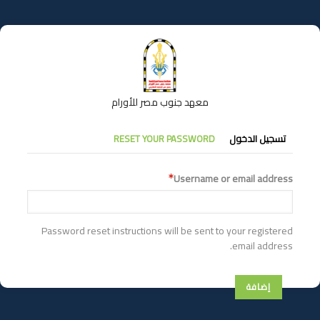
تجاوز
إلى
المحتوى
الرئيسي
معهد جنوب مصر للأورام
التبويبات
تسجيل الدخول
RESET YOUR PASSWORD
الأساسية
Username or email address
Password reset instructions will be sent to your registered
email address.