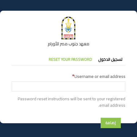
تجاوز
إلى
المحتوى
الرئيسي
معهد جنوب مصر للأورام
التبويبات
تسجيل الدخول
RESET YOUR PASSWORD
الأساسية
Username or email address
Password reset instructions will be sent to your registered
email address.