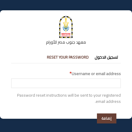
تجاوز
إلى
المحتوى
الرئيسي
معهد جنوب مصر للأورام
التبويبات
تسجيل الدخول
RESET YOUR PASSWORD
الأساسية
Username or email address
Password reset instructions will be sent to your registered
email address.