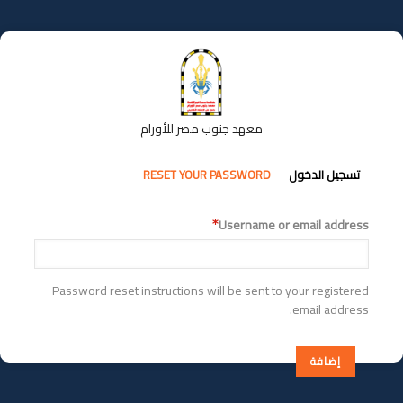
تجاوز
إلى
المحتوى
الرئيسي
معهد جنوب مصر للأورام
التبويبات
تسجيل الدخول
RESET YOUR PASSWORD
الأساسية
Username or email address
Password reset instructions will be sent to your registered
email address.