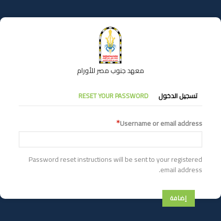
تجاوز
إلى
المحتوى
الرئيسي
معهد جنوب مصر للأورام
التبويبات
تسجيل الدخول
RESET YOUR PASSWORD
الأساسية
Username or email address
Password reset instructions will be sent to your registered
email address.