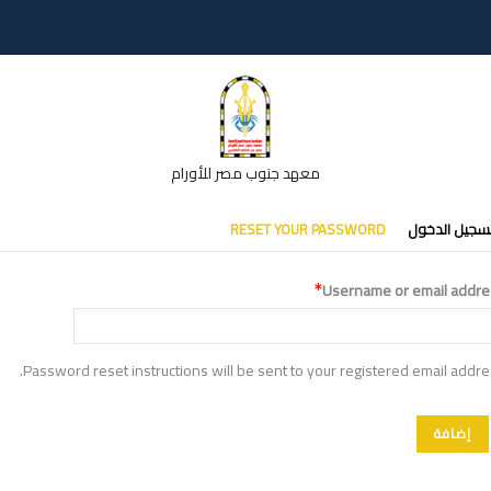
معهد جنوب مصر للأورام
تبويبات
سجيل الدخول
RESET YOUR PASSWORD
أساسية
Username or email addre
Password reset instructions will be sent to your registered email addre