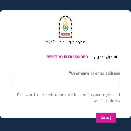
تجاوز
إلى
المحتوى
الرئيسي
معهد جنوب مصر للأورام
التبويبات
تسجيل الدخول
RESET YOUR PASSWORD
الأساسية
Username or email address
Password reset instructions will be sent to your registered
email address.