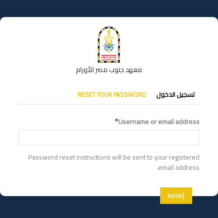
تجاوز
إلى
المحتوى
الرئيسي
معهد جنوب مصر للأورام
التبويبات
تسجيل الدخول
RESET YOUR PASSWORD
الأساسية
Username or email address
Password reset instructions will be sent to your registered
email address.