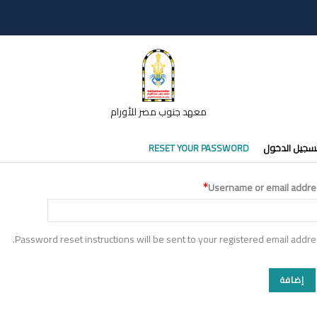
معهد جنوب مصر للأورام
تبويبات
سجيل الدخول
RESET YOUR PASSWORD
أساسية
Username or email addre
Password reset instructions will be sent to your registered email addre