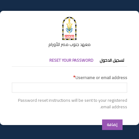
تجاوز
إلى
المحتوى
الرئيسي
معهد جنوب مصر للأورام
التبويبات
تسجيل الدخول
RESET YOUR PASSWORD
الأساسية
Username or email address
Password reset instructions will be sent to your registered
email address.