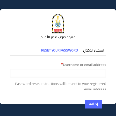
تجاوز
إلى
المحتوى
الرئيسي
معهد جنوب مصر للأورام
التبويبات
تسجيل الدخول
RESET YOUR PASSWORD
الأساسية
Username or email address
Password reset instructions will be sent to your registered
email address.