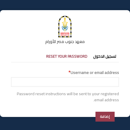
تجاوز
إلى
المحتوى
الرئيسي
معهد جنوب مصر للأورام
التبويبات
تسجيل الدخول
RESET YOUR PASSWORD
الأساسية
Username or email address
Password reset instructions will be sent to your registered
email address.