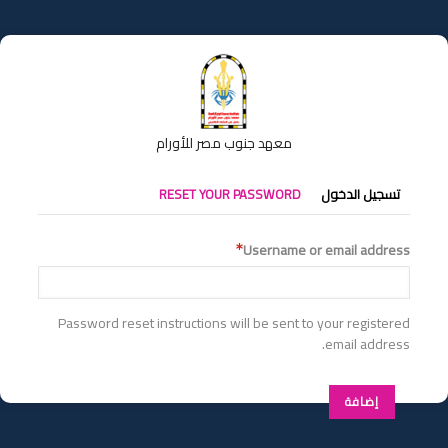
تجاوز
إلى
المحتوى
الرئيسي
معهد جنوب مصر للأورام
التبويبات
تسجيل الدخول
RESET YOUR PASSWORD
الأساسية
Username or email address
Password reset instructions will be sent to your registered
email address.