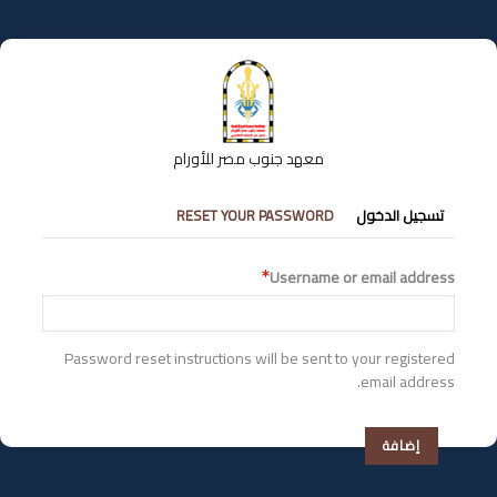
تجاوز
إلى
المحتوى
الرئيسي
معهد جنوب مصر للأورام
التبويبات
تسجيل الدخول
RESET YOUR PASSWORD
الأساسية
Username or email address
Password reset instructions will be sent to your registered
email address.