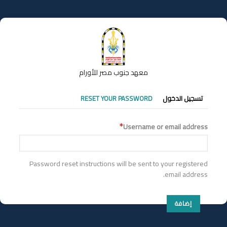
تجاوز
إلى
المحتوى
الرئيسي
معهد جنوب مصر للأورام
التبويبات
تسجيل الدخول
RESET YOUR PASSWORD
الأساسية
Username or email address
Password reset instructions will be sent to your registered
email address.