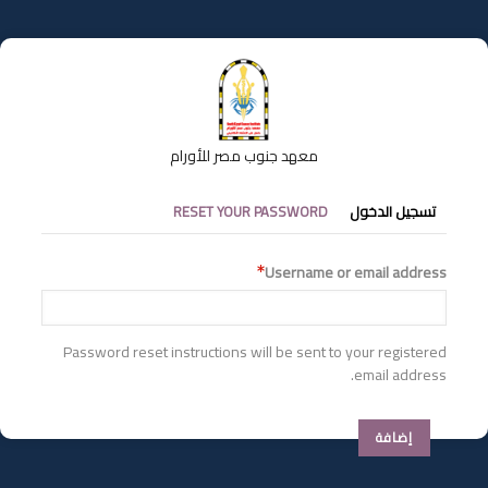
تجاوز
إلى
المحتوى
الرئيسي
معهد جنوب مصر للأورام
التبويبات
تسجيل الدخول
RESET YOUR PASSWORD
الأساسية
Username or email address
Password reset instructions will be sent to your registered
email address.