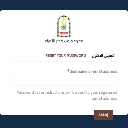
تجاوز
إلى
المحتوى
الرئيسي
معهد جنوب مصر للأورام
التبويبات
تسجيل الدخول
RESET YOUR PASSWORD
الأساسية
Username or email address
Password reset instructions will be sent to your registered
email address.