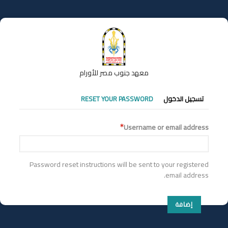
تجاوز
إلى
المحتوى
الرئيسي
معهد جنوب مصر للأورام
التبويبات
تسجيل الدخول
RESET YOUR PASSWORD
الأساسية
Username or email address
Password reset instructions will be sent to your registered
email address.