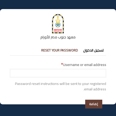
تجاوز
إلى
المحتوى
الرئيسي
معهد جنوب مصر للأورام
التبويبات
تسجيل الدخول
RESET YOUR PASSWORD
الأساسية
Username or email address
Password reset instructions will be sent to your registered
email address.