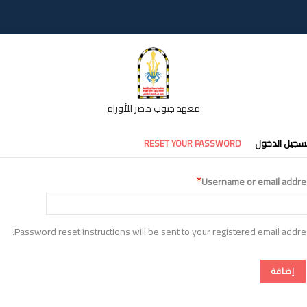
معهد جنوب مصر للأورام
تبويبات
سجيل الدخول
RESET YOUR PASSWORD
أساسية
Username or email addre
Password reset instructions will be sent to your registered email addre