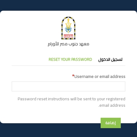
تجاوز
إلى
المحتوى
الرئيسي
معهد جنوب مصر للأورام
التبويبات
تسجيل الدخول
RESET YOUR PASSWORD
الأساسية
Username or email address
Password reset instructions will be sent to your registered
email address.