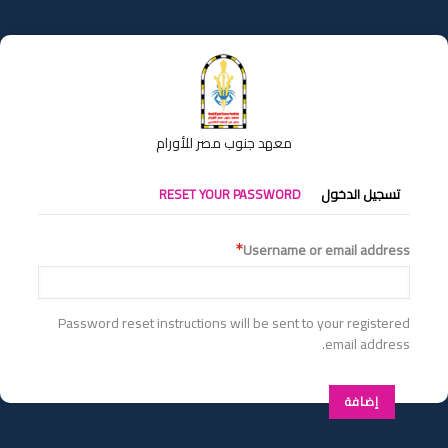
تجاوز
إلى
المحتوى
الرئيسي
معهد جنوب مصر للأورام
التبويبات
تسجيل الدخول
RESET YOUR PASSWORD
الأساسية
Username or email address
Password reset instructions will be sent to your registered
email address.