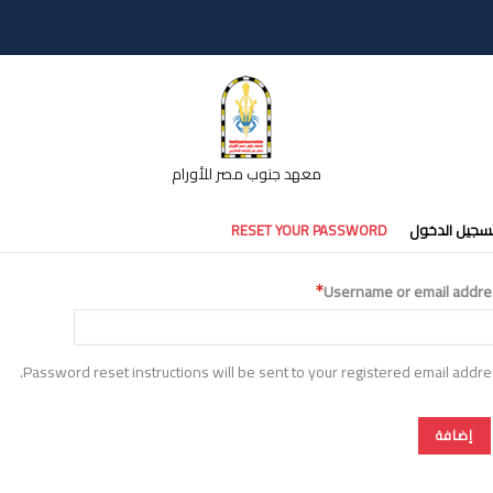
معهد جنوب مصر للأورام
تبويبات
سجيل الدخول
RESET YOUR PASSWORD
أساسية
Username or email addre
Password reset instructions will be sent to your registered email addre