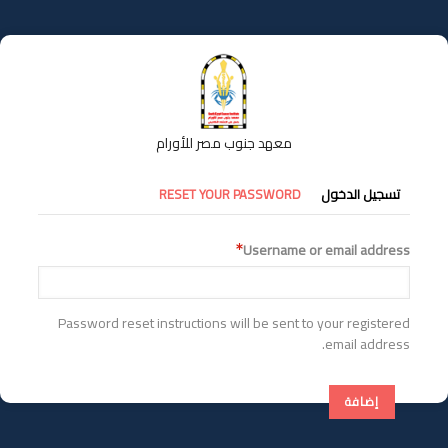
تجاوز
إلى
المحتوى
الرئيسي
معهد جنوب مصر للأورام
التبويبات
تسجيل الدخول
RESET YOUR PASSWORD
الأساسية
Username or email address
Password reset instructions will be sent to your registered
email address.